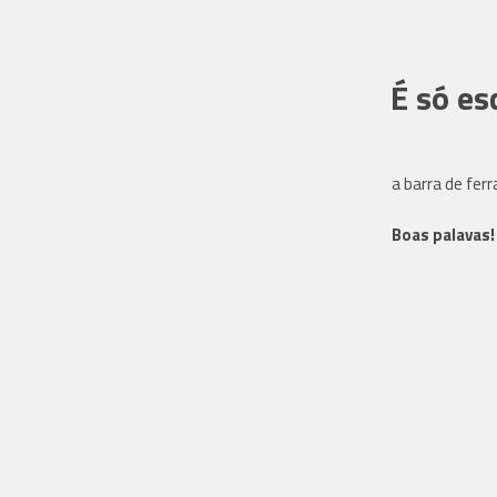
É só es
a barra de fer
Boas palavas!